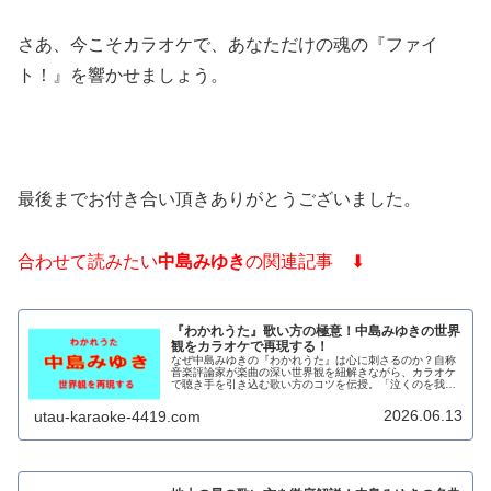
さあ、今こそカラオケで、あなただけの魂の『ファイ
ト！』を響かせましょう。
最後までお付き合い頂きありがとうございました。
合わせて読みたい
中島みゆき
の関連記事 ⬇
『わかれうた』歌い方の極意！中島みゆきの世界
観をカラオケで再現する！
なぜ中島みゆきの『わかれうた』は心に刺さるのか？自称
音楽評論家が楽曲の深い世界観を紐解きながら、カラオケ
で聴き手を引き込む歌い方のコツを伝授。「泣くのを我慢
して強がる大人」を歌声で演じきり、部屋の空気を一変さ
せるための表現力が身につきます。
2026.06.13
utau-karaoke-4419.com