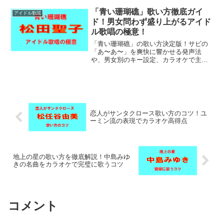
につける方法をまとめました。この記事
を読んで練習すれば、最高得点アップも
「青い珊瑚礁」歌い方徹底ガイ
アイドル歌謡
夢ではありません！
ド！男女問わず盛り上がるアイド
ル歌唱の極意！
「青い珊瑚礁」の歌い方決定版！サビの
「あ〜あ〜」を爽快に響かせる発声法
や、男女別のキー設定、カラオケで主役
になる演出術を5つのステップで解説しま
す。世代も国境も超えて愛される不朽の
名曲をマスターして、あなたも今日から
永遠のアイドルです！
恋人がサンタクロース歌い方のコツ！ユ
ーミン流の表現でカラオケ高得点
地上の星の歌い方を徹底解説！中島みゆ
きの名曲をカラオケで完璧に歌うコツ
コメント