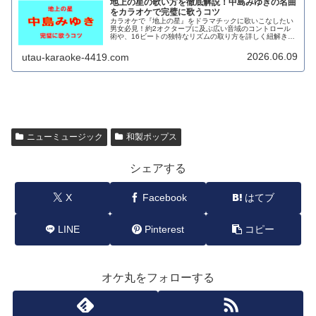
地上の星の歌い方を徹底解説！中島みゆきの名曲
をカラオケで完璧に歌うコツ
カラオケで『地上の星』をドラマチックに歌いこなしたい
男女必見！約2オクターブに及ぶ広い音域のコントロール
術や、16ビートの独特なリズムの取り方を詳しく紐解きま
す。中島みゆきらしい力強い響きと表現力をマスターする
ための完全攻略ガイドです。
2026.06.09
utau-karaoke-4419.com
ニューミュージック
和製ポップス
シェアする
X
Facebook
はてブ
LINE
Pinterest
コピー
オケ丸をフォローする