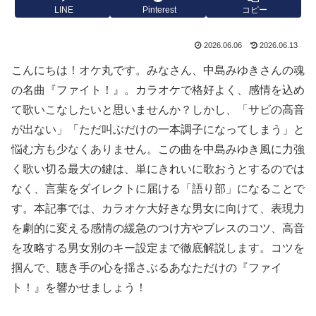
LINE
Pinterest
コピー
2026.06.06
2026.06.13
こんにちは！オケ丸です。みなさん、中島みゆきさんの魂
の名曲『ファイト！』。カラオケで格好よく、感情を込め
て歌いこなしたいと思いませんか？しかし、「サビの高音
が出ない」「ただ叫ぶだけの一本調子になってしまう」と
悩む方も少なくありません。この曲を中島みゆき風に力強
く歌い切る最大の鍵は、単にきれいに歌おうとするのでは
なく、言葉をダイレクトに届ける「語り部」になることで
す。本記事では、カラオケ大好きな男女に向けて、表現力
を劇的に変える感情の緩急のつけ方やブレスのコツ、高音
を攻略する男女別のキー設定まで徹底解説します。コツを
掴んで、聴き手の心を揺さぶるあなただけの『ファイ
ト！』を響かせましょう！