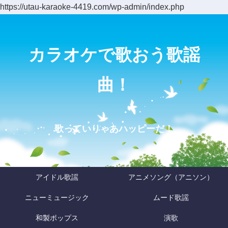
https://utau-karaoke-4419.com/wp-admin/index.php
カラオケで歌おう歌謡
曲！
歌っていりゃあハッピーだ！
アイドル歌謡
アニメソング（アニソン）
ニューミュージック
ムード歌謡
和製ポップス
演歌