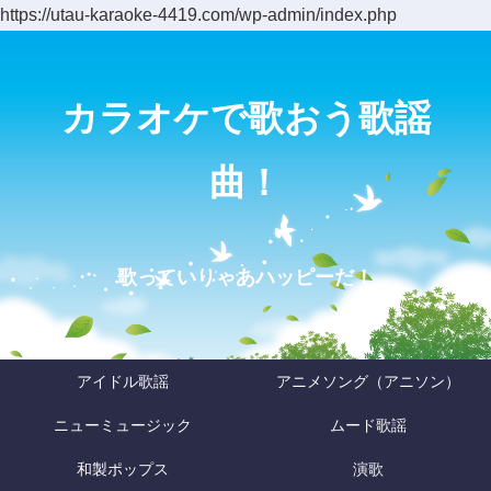
https://utau-karaoke-4419.com/wp-admin/index.php
カラオケで歌おう歌謡
曲！
歌っていりゃあハッピーだ！
アイドル歌謡
アニメソング（アニソン）
ニューミュージック
ムード歌謡
和製ポップス
演歌