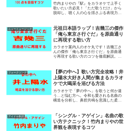
竹内まりやの『駅』をカラオケで上手く
歌いたい方必見！「ただ歌うだけ」から
脱却し、聴く人の心を揺さぶる表現力と
高得点を両立させるボーカル術とは？カ
ラオケ歴50年のオケ丸が、音程・抑揚・
採点攻略のポイントを余すことなくお届
元祖日本語ラップ！吉幾三の傑作
ニューミュージック
けします！
「俺ら東京さ行ぐだ」を原曲通り
に再現する歌い方
カラオケ案内人のオケ丸です！吉幾三さ
んの傑作「俺ら東京さ行ぐだ」を原曲通
り再現する歌い方のコツを徹底解説。元
祖日本語ラップとしての凄さを紐解きな
がら、津軽弁の独特な訛りや唸り、テン
ポに遅れないリズムの取り方などプロレ
【夢の中へ】歌い方完全攻略！井
フォークソング
ベルのテクニックをお届けします！
上陽水大好き人間が集まるカラオ
ケで大喝采を浴びる方法
カラオケで「夢の中へ」を歌うと何か違
う…と悩む方へ。令和も愛される名曲の
構造を分析し、鼻腔共鳴を意識した柔ら
かい高音の出し方や、語尾を跳ね上げる
グルーヴ感の作り方を解説します。リラ
ックスして歌うだけであなたの歌唱力は
「シングル・アゲイン」名曲の歌
アイドル歌謡
劇的に変わります。
い方テクニック！竹内まりやの世
界観を表現するコツ