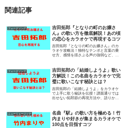
関連記事
吉田拓郎『となりの町のお嬢さ
フォークソング
ん』の歌い方を徹底解説！あの頃
の恋心をカラオケで再現するコツ
吉田拓郎『となりの町のお嬢さん』のカ
ラオケ攻略法！独特なテンポと言葉の乗
せ方、感情を揺さぶる声の強弱など、拓
郎節を120%再現するための歌い方のポイ
ントを詳しくまとめました。コツを掴ん
で、あなただけの魅力的な歌声を響かせ
吉田拓郎の「結婚しようよ」歌い
フォークソング
ましょう。
方解説！この名曲をカラオケで完
璧に歌いこなす秘訣とは？
吉田拓郎の「結婚しようよ」をカラオケ
で上手に歌う秘訣を伝授！譜面通りでは
出せない拓郎節の再現方法や、語りかけ
るような歌唱テクニックを詳しく紹介し
ます。男女別のキー設定や盛り上がるポ
イントも解説。名曲の魅力を引き出し、
名曲『駅』の歌い方を極める！竹
ニューミュージック
最高の1曲を披露しましょう。
内まりや好きが集まるカラオケで
100点を目指すコツ