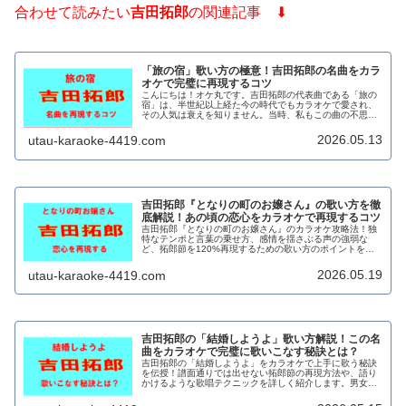
合わせて読みたい
吉田拓郎
の関連記事 ⬇
「旅の宿」歌い方の極意！吉田拓郎の名曲をカラ
オケで完璧に再現するコツ
こんにちは！オケ丸です。吉田拓郎の代表曲である「旅の
宿」は、半世紀以上経た今の時代でもカラオケで愛され、
その人気は衰えを知りません。当時、私もこの曲の不思議
な魅力に吸い込まれて行ったのを覚えています。さわさり
ながらこの曲をカラオケで歌ってみ...
2026.05.13
utau-karaoke-4419.com
吉田拓郎『となりの町のお嬢さん』の歌い方を徹
底解説！あの頃の恋心をカラオケで再現するコツ
吉田拓郎『となりの町のお嬢さん』のカラオケ攻略法！独
特なテンポと言葉の乗せ方、感情を揺さぶる声の強弱な
ど、拓郎節を120%再現するための歌い方のポイントを詳
しくまとめました。コツを掴んで、あなただけの魅力的な
歌声を響かせましょう。
2026.05.19
utau-karaoke-4419.com
吉田拓郎の「結婚しようよ」歌い方解説！この名
曲をカラオケで完璧に歌いこなす秘訣とは？
吉田拓郎の「結婚しようよ」をカラオケで上手に歌う秘訣
を伝授！譜面通りでは出せない拓郎節の再現方法や、語り
かけるような歌唱テクニックを詳しく紹介します。男女別
のキー設定や盛り上がるポイントも解説。名曲の魅力を引
き出し、最高の1曲を披露しましょう。