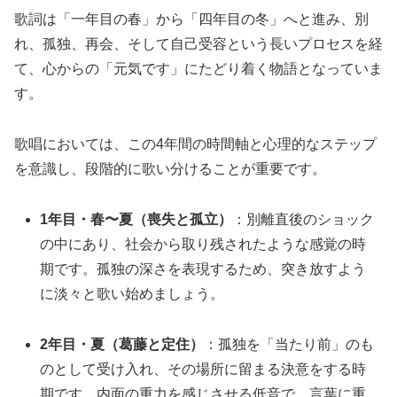
歌詞は「一年目の春」から「四年目の冬」へと進み、別
れ、孤独、再会、そして自己受容という長いプロセスを経
て、心からの「元気です」にたどり着く物語となっていま
す。
歌唱においては、この4年間の時間軸と心理的なステップ
を意識し、段階的に歌い分けることが重要です。
1年目・春〜夏（喪失と孤立）
：別離直後のショック
の中にあり、社会から取り残されたような感覚の時
期です。孤独の深さを表現するため、突き放すよう
に淡々と歌い始めましょう。
2年目・夏（葛藤と定住）
：孤独を「当たり前」のも
のとして受け入れ、その場所に留まる決意をする時
期です。内面の重力を感じさせる低音で、言葉に重