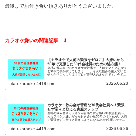
最後までお付き合い頂きありがとうございました。
カラオケ嫌いの関連記事 ⬇
【カラオケで人前の緊張をゼロに】大嫌いから
50年で克服した30代会社員のための処方箋！
会社の飲み会でのカラオケが苦痛で、人前でマイクを持つ
と緊張で手が震えてしまう……。そんな悩みを抱えていま
せんか？こんにちは！ブログ管理人のオケ丸です。今でこ
そカラオケ歴50年の私ですが、30代前半の若い頃は皆さん
と同じようにカラオケが大嫌い...
2026.06.28
utau-karaoke-4419.com
カラオケ・飲み会が苦痛な30代会社員へ！緊張
せず堂々と歌える克服ステップ
会社の飲み会やカラオケが苦痛で胃が痛い30代会社員へ。
元カラオケ大嫌いだった付き合い歴50年のオケ丸が、人前
で緊張せずに堂々と歌えるようになる3つの克服ステップ
を伝授します！もう職場の二次会で怯える必要はありませ
ん。心のブレーキを外してみませんか？
2026.06.26
utau-karaoke-4419.com