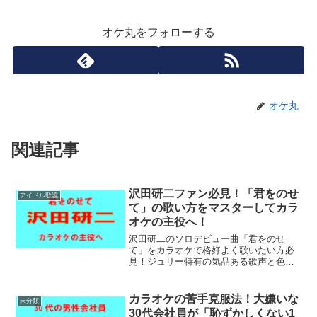
オケ丸をフォローする
オケ丸
関連記事
沢田研二ファン必見！「君をのせ
アイドル歌謡
て」の歌い方をマスターしてカラ
オケの主役へ！
沢田研二のソロデビュー曲「君をのせ
て」をカラオケで格好よく歌いたい方必
見！ジュリー特有の気品ある歌声と色気
を再現する歌い方のコツを徹底解説しま
す。Aメロの囁きからサビの盛り上げ方ま
で、ファンなら押さえておきたい表現テ
カラオケの苦手克服法！大嫌いな
未分類
クニックが満載です。
30代会社員が「恥ずかしくない1