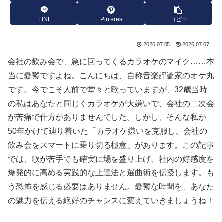
LINE
Pinterest
コピー
2026.07.05
2026.07.07
会社の飲み会で、急に回ってくるカラオケのマイク……本
当に憂鬱ですよね。こんにちは、自称音楽評論家のオケ丸
です。今でこそ人前で堂々と歌っていますが、32歳当時
の私はあなたと同じくカラオケが大嫌いで、会社の二次会
が苦痛で仕方がありませんでした。しかし、そんな私が
50年かけて辿り着いた「カラオケ嫌いを克服し、会社の
飲み会をスマートに乗り切る極意」があります。この記事
では、歌が苦手でも確実に場を盛り上げ、社内の好感度を
爆発的に高める実践的な上達法と選曲術を伝授します。も
う恐怖を感じる必要はありません。憂鬱な時間を、あなた
の魅力を伝える絶好のチャンスに変えていきましょうね！