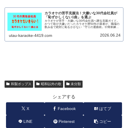
カラオケの苦手克服法！大嫌いな30代会社員が
「恥ずかしくない1曲」を選ぶ
カラオケが苦手・大嫌いな30代会社員へ贈る克服ガイド。
かつて歌が大嫌いだったカラオケ歴50年の筆者が、職場の
飲み会で絶対に恥をかかない「守りの選曲術」や簡単練習
法を解説。これで二次会の恐怖をサクッと乗り切れます！
2026.06.24
utau-karaoke-4419.com
和製ポップス
昭和以外の歌
未分類
シェアする
X
Facebook
はてブ
LINE
Pinterest
コピー