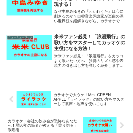
現する！
なぜ中島みゆきの『わかれうた』は心に
刺さるのか？自称音楽評論家が楽曲の深
い世界観を紐解きながら、カラオケで聴
き手を引き込む歌い方のコツを伝授。
「泣くのを我慢して強がる大人」を歌声
で演じきり、部屋の空気を一変させるた
米米ファン必見！「浪漫飛行」の
ニューミュージック
めの表現力が身につきます。
歌い方をマスターしてカラオケの
主役になる方法！
米米ファン必見！「浪漫飛行」をカッコ
よく歌いたい方へ、独特のリズム感や表
現力の引き出し方を詳しく紹介します。
単に音程をなぞるだけでなく、ライブの
興奮を再現するパフォーマンス術まで網
羅。この歌い方を学べば、仲間との一体
感が劇的に高まります。
カラオケで大ウケ！Mrs. GREEN
APPLE「ライラック」の歌い方をマスタ
ーして裏声・地声を使いこなす
カラオケ・会社の飲み会が恐怖なあなた
へ！歴50年の筆者が教える「乗り切る」
歌唱術