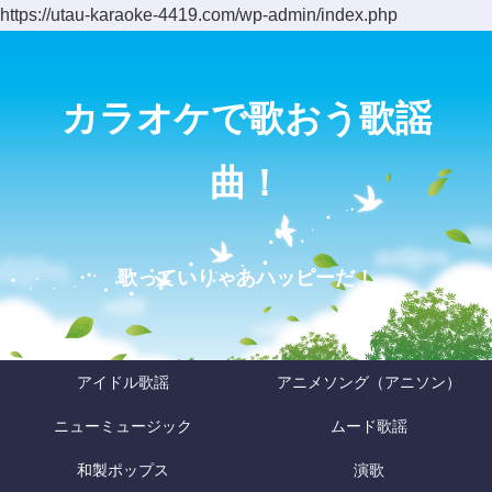
https://utau-karaoke-4419.com/wp-admin/index.php
カラオケで歌おう歌謡
曲！
歌っていりゃあハッピーだ！
アイドル歌謡
アニメソング（アニソン）
ニューミュージック
ムード歌謡
和製ポップス
演歌