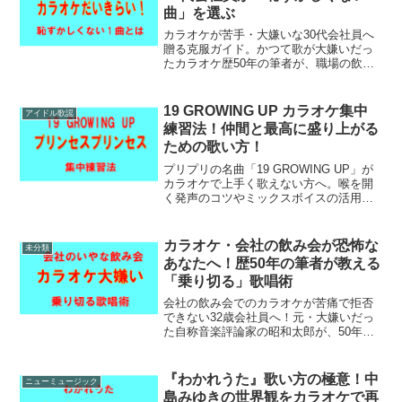
曲」を選ぶ
カラオケが苦手・大嫌いな30代会社員へ
贈る克服ガイド。かつて歌が大嫌いだっ
たカラオケ歴50年の筆者が、職場の飲み
会で絶対に恥をかかない「守りの選曲
術」や簡単練習法を解説。これで二次会
の恐怖をサクッと乗り切れます！
19 GROWING UP カラオケ集中
アイドル歌謡
練習法！仲間と最高に盛り上がる
ための歌い方！
プリプリの名曲「19 GROWING UP」が
カラオケで上手く歌えない方へ。喉を開
く発声のコツやミックスボイスの活用、
サビへの劇的なつなぎ方など、具体的な
練習法をステップ別に解説します。コツ
を掴んで、パワフルな歌声で周囲を圧倒
カラオケ・会社の飲み会が恐怖な
未分類
しませんか？
あなたへ！歴50年の筆者が教える
「乗り切る」歌唱術
会社の飲み会でのカラオケが苦痛で拒否
できない32歳会社員へ！元・大嫌いだっ
た自称音楽評論家の昭和太郎が、50年の
経験から編み出した劇的上達法を伝授。
もう憂鬱な時間を過ごす必要はありませ
ん。誰でも実践できる選曲術や盛り上げ
『わかれうた』歌い方の極意！中
ニューミュージック
の裏ワザを大公開！
島みゆきの世界観をカラオケで再