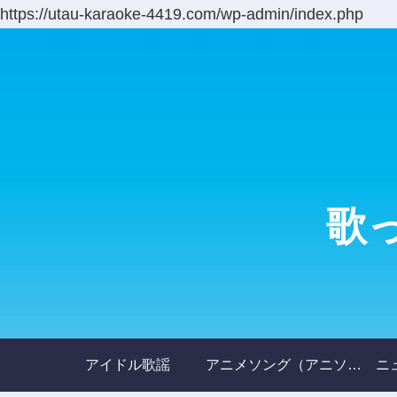
https://utau-karaoke-4419.com/wp-admin/index.php
歌
アイドル歌謡
アニメソング（アニソン）
ニ