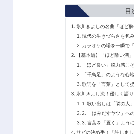
目
氷川きよしの名曲「ほど酔
現代の生きづらさを包
カラオケの場を一瞬で
【基本編】「ほど酔い酒」
「ほど良い」脱力感こ
「千鳥足」のような心
歌詞を「言葉」として
氷川きよし流！優しく語り
1. 歌い出しは「隣の
2. 「はみだすヤツ」へ
3. 言葉を「置く」よう
サビの決め手！「許しまし