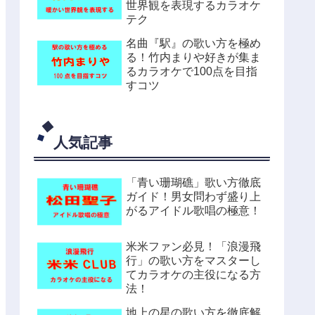
世界観を表現するカラオケ
テク
名曲『駅』の歌い方を極め
る！竹内まりや好きが集ま
るカラオケで100点を目指
すコツ
人気記事
「青い珊瑚礁」歌い方徹底
ガイド！男女問わず盛り上
がるアイドル歌唱の極意！
米米ファン必見！「浪漫飛
行」の歌い方をマスターし
てカラオケの主役になる方
法！
地上の星の歌い方を徹底解