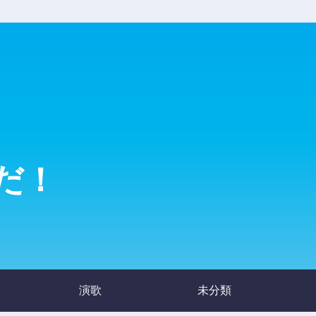
だ！
演歌
未分類