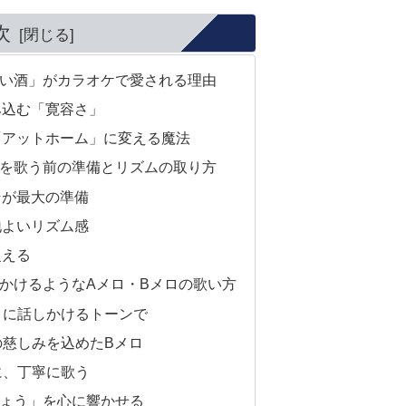
次
い酒」がカラオケで愛される理由
み込む「寛容さ」
「アットホーム」に変える魔法
を歌う前の準備とリズムの取り方
そが最大の準備
地よいリズム感
捉える
かけるようなAメロ・Bメロの歌い方
人」に話しかけるトーンで
の慈しみを込めたBメロ
に、丁寧に歌う
ょう」を心に響かせる