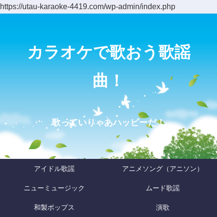
https://utau-karaoke-4419.com/wp-admin/index.php
カラオケで歌おう歌謡
曲！
歌っていりゃあハッピーだ！
アイドル歌謡
アニメソング（アニソン）
ニューミュージック
ムード歌謡
和製ポップス
演歌