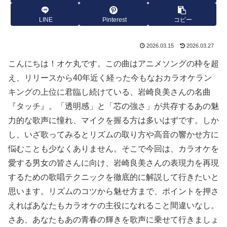
LINE
Pinterest
コピー
2026.03.15
2026.03.27
こんにちは！オケ丸です。この曲はアニメソングの枠を超
え、リリースから40年近く経った今もなおカラオケラン
キングの上位に君臨し続けている、岩崎良美さんの名曲
『タッチ』。「透明感」と「芯の強さ」が共存するあの魅
力的な歌声に憧れ、マイクを握る方は多いはずです。しか
し、いざ歌ってみるとリズムの取り方や高音の響かせ方に
悩むことも少なくありません。そこで今回は、カラオケを
愛する男女の皆さんに向け、岩崎良美さんの表現力を再現
するための歌唱テクニックを徹底的に解説して行きたいと
思います。リズムのコツから魅せ方まで、ポイントを押さ
えればあなたもカラオケの主役になれること間違いなし。
さあ、あなたもあの青春の輝きを歌声に乗せて行きましょ