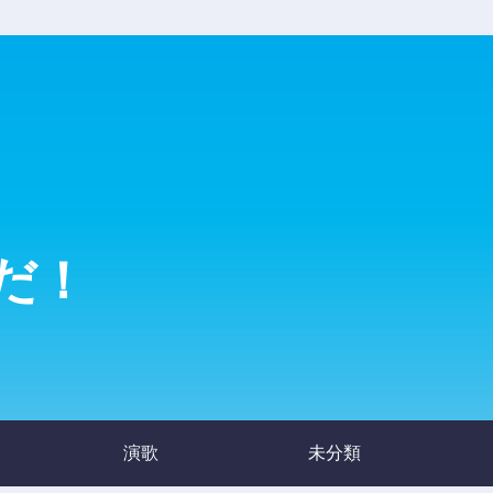
だ！
演歌
未分類