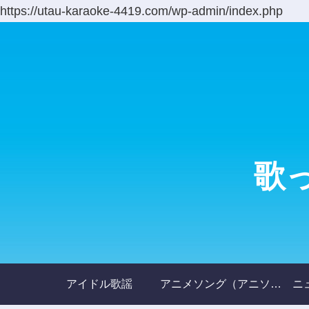
https://utau-karaoke-4419.com/wp-admin/index.php
歌
アイドル歌謡
アニメソング（アニソン）
ニ