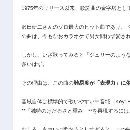
1975年のリリース以来、歌謡曲の金字塔と
沢田研二さんのソロ最大のヒット曲であり、
の曲は、今もなおカラオケで男女問わず愛さ
しかし、いざ歌ってみると「ジュリーのよう
多いはず。
その理由は、この曲の
難易度が「表現力」に
音域自体は標準的で歌いやすい中音域（Key:
**「独特のけだるさと重み」**を再現するに
むしろ、きれいに歌おうとしすぎると、この