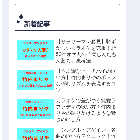
新着記事
【サラリーマン必見】恥ず
かしいカラオケを克服！歴
50年オケ丸の「楽しんだも
ん勝ち」思考法
【不思議なピーチパイの歌
い方】竹内まりやのポップ
な弾むリズムを表現するコ
ツ
カラオケで差がつく純愛ラ
プソディの歌い方！竹内ま
りやの語りかけるような響
きの出し方
「シングル・アゲイン」名
曲の歌い方テクニック！竹