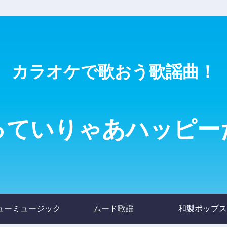
カラオケで歌おう歌謡曲！
っていりゃあハッピー
ューミュージック
ムード歌謡
和製ポップス