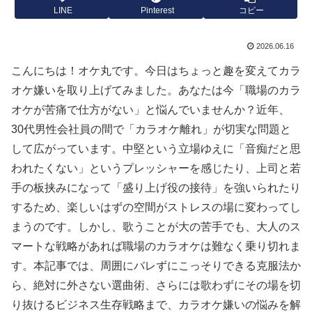
LINE
Pinterest
コピー
2026.06.16
こんにちは！オケ丸です。今日はちょっと趣を変えてカラ
オケ嫌いを取り上げてみました。あなたは今「職場のカラ
オケが苦痛で仕方がない」と悩んでいませんか？近年、
30代男性会社員の間で「カラオケ離れ」が切実な問題と
して広がっています。中堅という立場ゆえに「音痴だと思
われたくない」というプレッシャーを感じたり、上司と若
手の板挟みになって「盛り上げ役の接待」を強いられたり
するため、楽しいはずの空間がストレスの場に変わってし
まうのです。しかし、歌うことが大の苦手でも、大人のス
マートな戦略があれば職場のカラオケは難なく乗り切れま
す。本記事では、周囲にバレずにこっそりできる克服法か
ら、絶対に外さない選曲術、さらには歌わずにその場を切
り抜けるビジネス生存戦略まで、カラオケ嫌いの悩みを解