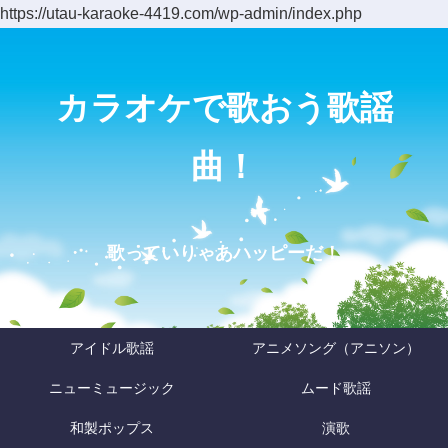
https://utau-karaoke-4419.com/wp-admin/index.php
カラオケで歌おう歌謡
曲！
歌っていりゃあハッピーだ！
アイドル歌謡
アニメソング（アニソン）
ニューミュージック
ムード歌謡
和製ポップス
演歌