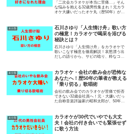
「二次会カラオケが本当に苦痛…」そん
な悩みを抱える32歳男性集まれ！元カラ
オケ大嫌いだったオケ丸（歴50年）が、
実体験をもとに嫌いを克服するステップ
を解説します。会社の付き合いをスマー
トに躱し、心が劇的に軽くなるヒントが
石川さゆり「人生情け舟」歌い方
未分類
満載のブログです。
の極意！カラオケで喝采を浴びる
秘訣とは？
石川さゆり「人生情け舟」をカラオケで
歌いこなす極意を徹底解説！哀愁漂う出
だしの語りから、サビの唸り、粋なコブ
シの入れ方まで、プロっぽく聴かせるテ
クニックが満載です。男女別の攻略法を
マスターして、次のカラオケで喝采を浴
カラオケ・会社の飲み会が恐怖な
未分類
びましょう。
あなたへ！歴50年の筆者が教える
「乗り切る」歌唱術
会社の飲み会でのカラオケが苦痛で拒否
できない32歳会社員へ！元・大嫌いだっ
た自称音楽評論家の昭和太郎が、50年の
経験から編み出した劇的上達法を伝授。
もう憂鬱な時間を過ごす必要はありませ
ん。誰でも実践できる選曲術や盛り上げ
カラオケが30代でいやでも大丈
未分類
の裏ワザを大公開！
夫！会社の付き合いでも緊張せず
に歌う方法