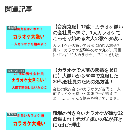
関連記事
【音痴克服】32歳・カラオケ嫌い
未分類
の会社員へ捧ぐ、1人カラオケで
こっそり始める大人の歌ヘタ改善
講座
カラオケが大嫌いで音痴に悩む32歳会社
員へ！カラオケ歴50年のオケ丸が、周囲
にバレず「1人カラオケ」でこっそり歌ヘ
タを改善するコツを伝授します。正しい
選曲と無難に乗り切るテクニックを掴ん
で、会社の2次会の恐怖から卒業しましょ
【カラオケで人前の緊張をゼロ
昭和以外の歌
う！
に】大嫌いから50年で克服した
30代会社員のための処方箋！
会社の飲み会でのカラオケが苦痛で、人
前でマイクを持つと緊張で手が震えてし
まう……。そんな悩みを抱えていません
か？こんにちは！ブログ管理人のオケ丸
です。今でこそカラオケ歴50年の私です
が、30代前半の若い頃は皆さんと同じよ
職場の付き合いカラオケが嫌な32
未分類
うにカラオケが大嫌い...
歳集まれ！元ガチ嫌いの私が好き
になれた理由