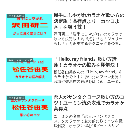
祖日本語ラップとしての凄さを紐解きな
がら、津軽弁の独特な訛りや唸り、テン
ポに遅れないリズムの取り方などプロレ
勝手にしやがれカラオケ歌い方の
アイドル歌謡
ベルのテクニックをお届けします！
決定版！高得点より「カッコよ
さ」を狙う技！
沢田研二『勝手にしやがれ』のカラオケ
歌い方決定版！高得点よりも「ジュリー
らしさ」を追求するテクニックを公開。
気だるい低音からサビの爆発力、マイク
パフォーマンスまで、男女問わず使える
コツが満載です。あの名シーンを自分の
『Hello, my friend』歌い方講
ニューミュージック
歌声で再現しましょう。
座！カラオケの悩みを即解決！
松任谷由美さんの『Hello, my friend』を
カラオケで上手に歌いたいファン必見！
音域や難易度の解説をはじめ、ユーミン
特有の切ない表現力やサビの高音を響か
せるコツ、男女別の最適なキー設定まで
悩みを即解決する歌い方講座です。
恋人がサンタクロース歌い方のコ
アイドル歌謡
ツ！ユーミン流の表現でカラオケ
高得点
ユーミンの名曲「恋人がサンタクロー
ス」をカラオケで魅力的に歌うコツを徹
底解説！ポップに弾む16ビートのリズム
の掴み方から、ユーミン特有の鼻腔共