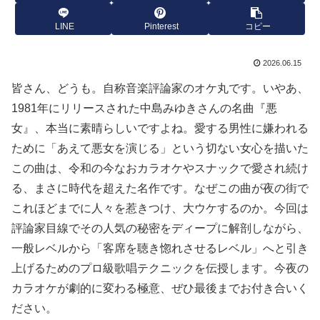
LINE
Pinterest
コピー
2026.06.15
皆さん、どうも。自称音楽評論家のオケ丸です。いやあ、
1981年にリリースされた中島みゆきさんの名曲『悪
女』、本当に素晴らしいですよね。愛する男性に嫌われる
ために「あえて悪女を演じる」という切ない女心を描いた
この曲は、令和の今なおカラオケやスナックで愛され続け
る、まさに時代を超えた名作です。なぜこの曲が夜の街で
これほどまでに人々を惹きつけ、大ウケするのか。今回は
評論家目線でその人気の秘密をディープに解剖しながら、
一般レベルから「客席を聴き惚れさせるレベル」へと引き
上げるためのプロ級歌唱テクニックを伝授します。今夜の
カラオケが劇的に変わる極意、ぜひ最後までお付き合いく
ださい。