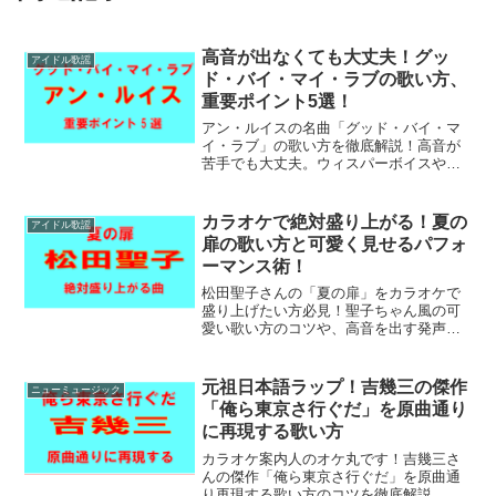
高音が出なくても大丈夫！グッ
アイドル歌謡
ド・バイ・マイ・ラブの歌い方、
重要ポイント5選！
アン・ルイスの名曲「グッド・バイ・マ
イ・ラブ」の歌い方を徹底解説！高音が
苦手でも大丈夫。ウィスパーボイスや裏
声への切り替え、感情を込めるセリフの
コツなど、カラオケでしっとり聴かせる
重要ポイント5選をご紹介。昭和歌謡の情
カラオケで絶対盛り上がる！夏の
アイドル歌謡
感を再現しましょう。
扉の歌い方と可愛く見せるパフォ
ーマンス術！
松田聖子さんの「夏の扉」をカラオケで
盛り上げたい方必見！聖子ちゃん風の可
愛い歌い方のコツや、高音を出す発声
法、周囲を巻き込むパフォーマンス術を
徹底解説します。男女別のキー調整アド
バイスも満載。この記事を読んで、あな
元祖日本語ラップ！吉幾三の傑作
ニューミュージック
たもカラオケの主役になりましょう！
「俺ら東京さ行ぐだ」を原曲通り
に再現する歌い方
カラオケ案内人のオケ丸です！吉幾三さ
んの傑作「俺ら東京さ行ぐだ」を原曲通
り再現する歌い方のコツを徹底解説。元