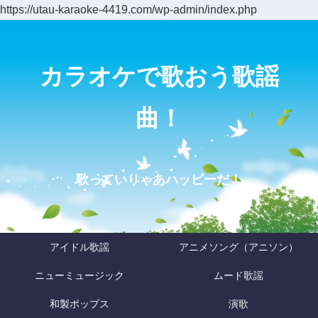
https://utau-karaoke-4419.com/wp-admin/index.php
カラオケで歌おう歌謡
曲！
歌っていりゃあハッピーだ！
アイドル歌謡
アニメソング（アニソン）
ニューミュージック
ムード歌謡
和製ポップス
演歌