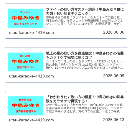
ファイトの歌い方マスター講座！中島みゆき風に
力強く歌い切るテクニック
中島みゆきの名曲『ファイト！』をカラオケで力強く歌い
切るための歌い方テクニックを徹底解説！ただ叫ぶのでは
なく、心に届く「語り」のコツや正しい腹式呼吸、サビの
高音を攻略する男女別のキー設定まで網羅。魂を揺さぶる
歌声をマスターしましょう！
2026.06.06
utau-karaoke-4419.com
地上の星の歌い方を徹底解説！中島みゆきの名曲
をカラオケで完璧に歌うコツ
カラオケで『地上の星』をドラマチックに歌いこなしたい
男女必見！約2オクターブに及ぶ広い音域のコントロール
術や、16ビートの独特なリズムの取り方を詳しく紐解きま
す。中島みゆきらしい力強い響きと表現力をマスターする
ための完全攻略ガイドです。
2026.06.09
utau-karaoke-4419.com
『わかれうた』歌い方の極意！中島みゆきの世界
観をカラオケで再現する！
なぜ中島みゆきの『わかれうた』は心に刺さるのか？自称
音楽評論家が楽曲の深い世界観を紐解きながら、カラオケ
で聴き手を引き込む歌い方のコツを伝授。「泣くのを我慢
して強がる大人」を歌声で演じきり、部屋の空気を一変さ
せるための表現力が身につきます。
2026.06.13
utau-karaoke-4419.com