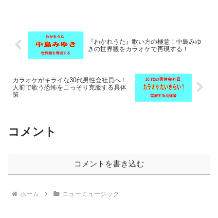
鳴、しゃくり等の加点テクニック、男女
別の最適なキー設定まで高得点を狙う秘
訣が満載です。
『わかれうた』歌い方の極意！中島みゆ
きの世界観をカラオケで再現する！
カラオケがキライな30代男性会社員へ！
人前で歌う恐怖をこっそり克服する具体
策
コメント
コメントを書き込む
ホーム
ニューミュージック