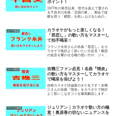
ポイント！
1977年の発売以来、世代を超えて愛され
る千昌夫の名曲「北国の春」。都会で故
郷を想う「郷愁」を歌い上げるためのコ
ツを徹底解説します。千さん流の温かい
「語り」や、サビの高音を楽に響かせる
テクニックを学び、カラオケで聴き手の
カラオケがもっと楽しくなる！
ムード歌謡
心に届く一曲を披露しましょう。
「君恋し」の歌い方をマスターし
て拍手喝采！
フランク永井さんの名曲『君恋し』をカ
ラオケで格好よく歌いたい方必見！魅惑
の低音を響かせる喉の使い方や、ジャズ
特有の「タメ」を作るコツ、感情豊かな
強弱の付け方を徹底解説します。コツを
掴んで、大人の色気漂う歌声で拍手喝采
吉幾三ファン必見！名曲『情炎』
ムード歌謡
を浴びましょう。
の歌い方をマスターしてカラオケ
で喝采を浴びよう！
自称カラオケ評論家のオケ丸です！吉幾
三さんの名曲『情炎』をカラオケで格好
よく歌いこなすコツを徹底解説します。
前半の語り方からサビでの感情の爆発、
吉さん特有のビブラートまで、これを読
めばあなたもカラオケで大喝采を浴びる
ジュリアン｜カラオケ歌い方の極
アイドル歌謡
こと間違いなし！
意！奥居香の切ないニュアンスを