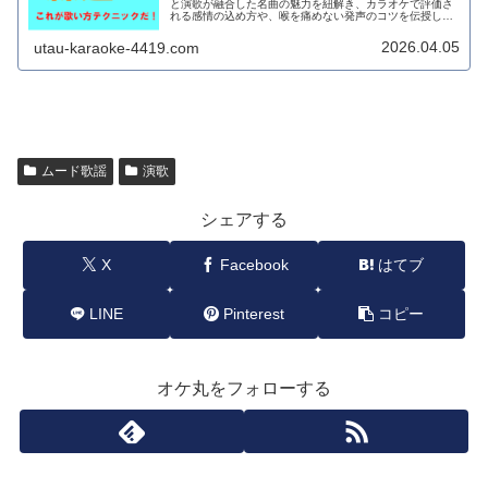
と演歌が融合した名曲の魅力を紐解き、カラオケで評価さ
れる感情の込め方や、喉を痛めない発声のコツを伝授しま
す。男女別の最適なキー設定も網羅。今夜のカラオケで、
深みのある歌声を披露しませんか。
2026.04.05
utau-karaoke-4419.com
ムード歌謡
演歌
シェアする
X
Facebook
はてブ
LINE
Pinterest
コピー
オケ丸をフォローする