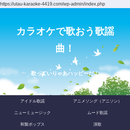
https://utau-karaoke-4419.com/wp-admin/index.php
カラオケで歌おう歌謡
曲！
歌っていりゃあハッピーだ！
アイドル歌謡
アニメソング（アニソン）
ニューミュージック
ムード歌謡
和製ポップス
演歌