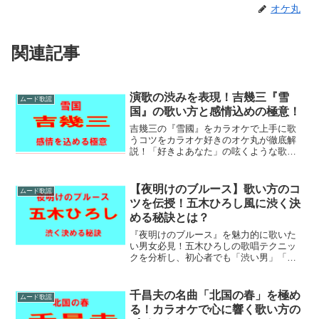
オケ丸
関連記事
演歌の渋みを表現！吉幾三『雪
ムード歌謡
国』の歌い方と感情込めの極意！
吉幾三の『雪國』をカラオケで上手に歌
うコツをカラオケ好きのオケ丸が徹底解
説！「好きよあなた」の呟くような歌い
出しから、サビの切ない感情表現、吉幾
三流の独特な「間の取り方」や「後ノ
リ」の技術まで詳しく紹介します。この
【夜明けのブルース】歌い方のコ
ムード歌謡
記事を読んでカラオケの主役になりまし
ツを伝授！五木ひろし風に渋く決
ょう！
める秘訣とは？
『夜明けのブルース』を魅力的に歌いた
い男女必見！五木ひろしの歌唱テクニッ
クを分析し、初心者でも「渋い男」「シ
ャレた女」を演出できる歌い方のポイン
トをまとめました。リズム感や強弱の付
け方をマスターして、松山の夜の物語を
千昌夫の名曲「北国の春」を極め
ムード歌謡
情感豊かに歌い上げましょう。
る！カラオケで心に響く歌い方の