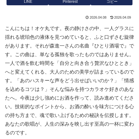
LINE
Pinterest
コピー
2026.04.08
2026.04.09
こんにちは！オケ丸です。夜の静けさの中、一人グラスに
揺れる琥珀色の液体を見つめていると、ふと口ずさむ旋律
があります。それが森進一さんの名曲『ひとり酒場で』で
す。この曲は、単なる孤独を歌ったものではありません。
一人で酒を飲む時間を「自分と向き合う贅沢なひととき」
へと変えてくれる、大人のための美学が詰まっているので
す。「あのハスキーな声をどう出せばいいのか？」「情感
を込めるコツは？」そんな悩みを持つカラオケ好きのあな
たへ。今夜は少し強めにお酒を作って、読み進めてくださ
い。技術的なポイントから、お酒の酔いを味方につける心
の持ち方まで、魂で歌い上げるための秘訣を伝授します。
あなたの歌唱が、人生の深みを映し出す至高の一杯に変わ
るのです。