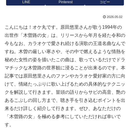
LINE
Pinterest
コピー
2026.05.02
こんにちは！オケ丸です。原田悠里さんが歌う1994年の
出世作「木曽路の女」は、リリースから年月を経た令和の
今もなお、カラオケで愛され続ける演歌の王道名曲なんで
すね。木曽の厳しい寒さや、その中で燃えるような情熱を
秘めた女性の姿を描いたこの曲は、歌っているだけでドラ
マチックな木曽路の世界観に浸ることが出来るのです。本
記事では原田悠里さんのファンやカラオケ愛好家の方に向
けて、情緒たっぷりに歌い上げるための具体的なテクニッ
クを解説して行きます。冒頭の語りからサビの高音、艶の
あるこぶしの回し方まで、聴き手を引き込むポイントを出
来るだけ詳しく紹介して行きます。ぜひ、あなただけの
「木曽路の女」を極める参考にしていただければ幸いで
す。