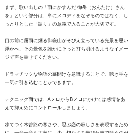
まず、歌い出しの「雨にかすんだ 御岳（おんたけ）さん
を」という部分は、単にメロディをなぞるのではなく、し
っとりとした「語り」の意識で入ることが大切です。
目の前に霧雨に煙る御嶽山がそびえ立っている光景を思い
浮かべ、その景色を誰かにそっと打ち明けるようなイメー
ジで声を乗せてください。
ドラマチックな物語の幕開けを意識することで、聴き手を
一気に引き込むことができます。
テクニック面では、AメロからBメロにかけては感情をあ
えて抑えめにコントロールしましょう。
凍てつく木曽路の寒さや、忍ぶ恋の寂しさを表現するため
に、一音一音を丁寧に、少し切なさを帯びた声で歌うのが