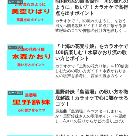
昭和歌謡の最高傑作「川の流れの
ムード歌謡
ぷりな歌い方の極意に迫ります。
ように」歌い方！カラオケで高得
点を出すポイント
カラオケで「川の流れのように」を歌う
男女へ贈る攻略ガイド！加点に繋がる腹
式呼吸のコツや抑揚の付け方を詳しく解
説します。ひばり節のエッセンスを取り
入れつつ、自分に合ったキー設定で最高
の一曲を仕上げましょう。歌唱力アップ
『上海の花売り娘』をカラオケで
ムード歌謡
の極意が満載です。
100倍楽しむ！水森かおり流の歌
い方とポイント
カラオケで『上海の花売り娘』を100倍楽
しむための歌い方ガイド！水森かおりさ
んの歌声を参考に、言葉の置き方やマイ
ク使いのコツを分かりやすく解説しま
す。「上海の花売り娘 歌い方」を極め
て、昭和モダンな世界観を魅力たっぷり
里野鈴妹『島酒場』の歌い方を徹
ムード歌謡
に表現しましょう。
底解説！カラオケで心に響かせる
コツ！
最新曲『島酒場』をマスターしません
か？里野鈴妹さんの歌唱ポイントを凝縮
し、Aメロの語りからサビの盛り上げ方ま
で分かりやすく解説。沖縄の風を感じる
ような明るい演歌の表現力を磨き、カラ
オケで高得点と拍手を両立させる秘訣を