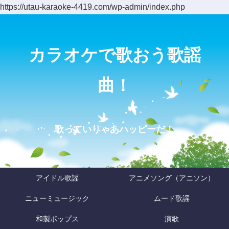
https://utau-karaoke-4419.com/wp-admin/index.php
カラオケで歌おう歌謡
曲！
歌っていりゃあハッピーだ！
アイドル歌謡
アニメソング（アニソン）
ニューミュージック
ムード歌謡
和製ポップス
演歌