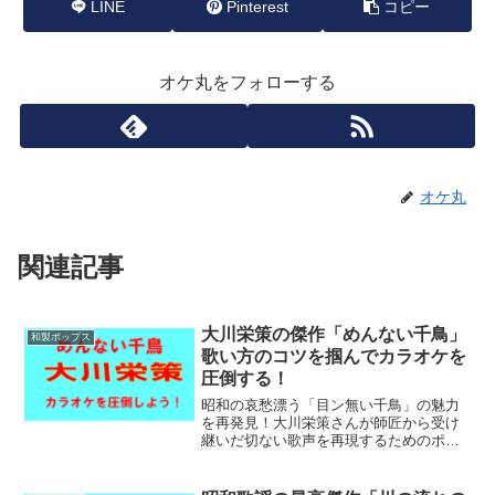
LINE
Pinterest
コピー
オケ丸をフォローする
オケ丸
関連記事
大川栄策の傑作「めんない千鳥」
和製ポップス
歌い方のコツを掴んでカラオケを
圧倒する！
昭和の哀愁漂う「目ン無い千鳥」の魅力
を再発見！大川栄策さんが師匠から受け
継いだ切ない歌声を再現するためのポイ
ントをまとめました。歌詞に込められた
物語を語りかけるように歌うテクニック
とは？カラオケ愛好家必見の、情感たっ