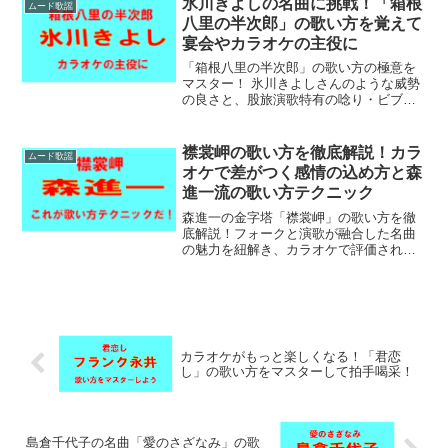
氷川きよしの名曲に挑戦！「箱根
ムード歌謡
余すところなく公開！
八里の半次郎」の歌い方を覚えて
宴会やカラオケの主役に
「箱根八里の半次郎」の歌い方の極意を
マスター！ 氷川きよしさんのような威勢
の良さと、股旅演歌特有の唸り・ビブラ
ートの使い分けを詳しく紹介します。カ
ラオケ大好きな男女必見！「やだねった
らやだね」のタメを覚えて、次の宴会の
襟裳岬の歌い方を徹底解説！カラ
ムード歌謡
主役を勝ち取ってください。
オケで差がつく感情の込め方と森
進一流の歌い方テクニック
森進一の金字塔「襟裳岬」の歌い方を徹
底解説！フォークと演歌が融合した名曲
の魅力を紐解き、カラオケで評価される
感情の込め方や、喉を痛めない発声のコ
ツを伝授します。男女別の最適なキー設
定も網羅。今夜のカラオケで、深みのあ
る歌声を披露しませんか。
カラオケがもっと楽しくなる！「君恋
し」の歌い方をマスターして拍手喝采！
島倉千代子の名曲「愛のさざなみ」の歌