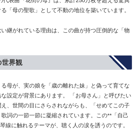
んの代表曲『花街の母』は、累計250万枚を超える驚異
ける「母の聖歌」として不動の地位を築いています。
歌い継がれている理由は、この曲が持つ圧倒的な「物
の世界観
きる母が、実の娘を「歳の離れた妹」と偽って育てな
な設定が背景にあります。 「お母さん」と呼びたい
悶え、世間の目にさらされながらも、「せめてこの子
歌詞の一節一節に凝縮されています。この**「自己
の琴線に触れるテーマが、聴く人の涙を誘うのです。