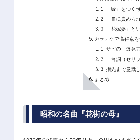
1. 「嘘」をつ
2. 「血に責め
3. 「花嫁姿」
カラオケで高得点を
1. サビの「爆
2. 「台詞（セ
3. 指先まで意
まとめ
昭和の名曲『花街の母』