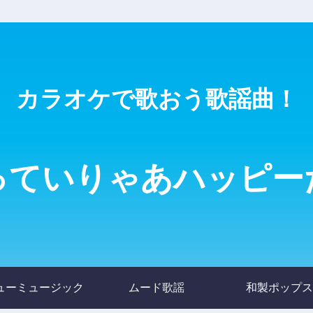
カラオケで歌おう歌謡曲！
っていりゃあハッピー
ューミュージック
ムード歌謡
和製ポップス