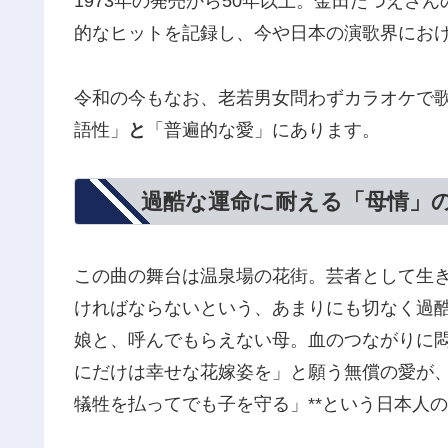
1973年の発売から50年以上。金田たつえさ
的なヒットを記録し、今や日本の演歌界にお
令和の今もなお、老若男女問わずカラオケで
語性」
と
「普遍的な愛」にあります。
過酷な運命に耐える「母情」
この曲の舞台は温泉場の花街。芸者として生
ければならないという、あまりにも切なく過酷
娘と、呼んでもらえない母。血のつながりに
にだけは幸せな花嫁姿を」と願う無償の愛が、
犠牲を払ってでも子を守る」**という日本人