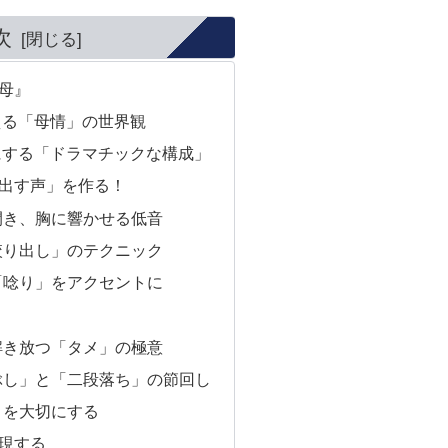
次
母』
える「母情」の世界観
にする「ドラマチックな構成」
出す声」を作る！
を開き、胸に響かせる低音
「絞り出し」のテクニック
の「唸り」をアクセントに
て解き放つ「タメ」の極意
こぶし」と「二段落ち」の節回し
尾」を大切にする
現する