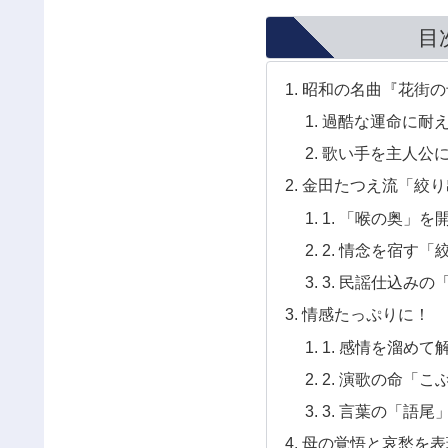
目
昭和の名曲『花街の
過酷な運命に耐
歌い手を主人公
金田たつえ流「絞り
1. 「喉の奥」
2. 情念を宿す
3. 民謡仕込み
情感たっぷりに！
1. 感情を溜め
2. 演歌の命「
3. 言葉の「語
母の覚悟と哀愁を表