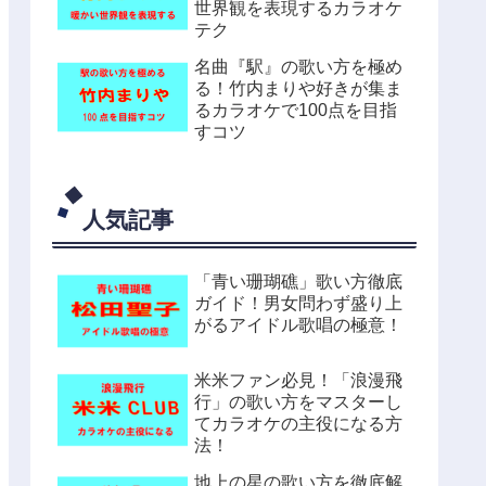
世界観を表現するカラオケ
テク
名曲『駅』の歌い方を極め
る！竹内まりや好きが集ま
るカラオケで100点を目指
すコツ
人気記事
「青い珊瑚礁」歌い方徹底
ガイド！男女問わず盛り上
がるアイドル歌唱の極意！
米米ファン必見！「浪漫飛
行」の歌い方をマスターし
てカラオケの主役になる方
法！
地上の星の歌い方を徹底解