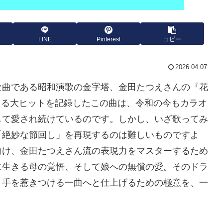
LINE
Pinterest
コピー
2026.04.07
な曲である昭和演歌の金字塔、金田たつえさんの『花
超える大ヒットを記録したこの曲は、令和の今もカラオ
して愛され続けているのです。しかし、いざ歌ってみ
「絶妙な節回し」を再現するのは難しいものですよ
向け、金田たつえさん流の表現力をマスターするため
に生きる母の覚悟、そして娘への無償の愛。そのドラ
き手を惹きつける一曲へと仕上げるための極意を、一