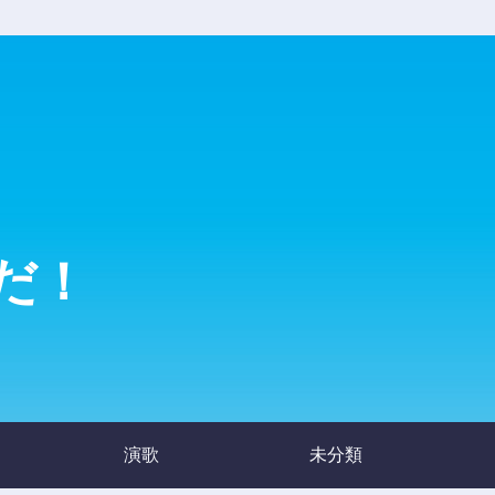
だ！
演歌
未分類