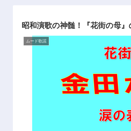
昭和演歌の神髄！『花街の母』
ムード歌謡