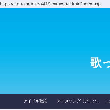
https://utau-karaoke-4419.com/wp-admin/index.php
歌
アイドル歌謡
アニメソング（アニソン）
ニ