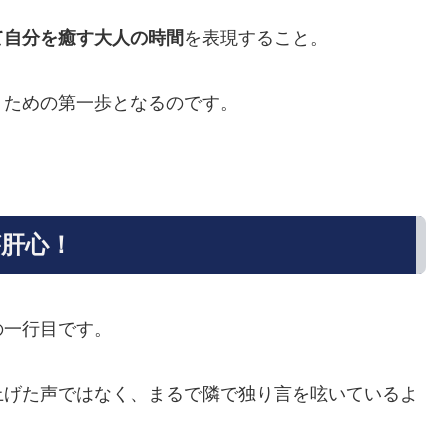
て自分を癒す大人の時間
を表現すること。
くための第一歩となるのです。
肝心！
の一行目です。
上げた声ではなく、まるで隣で独り言を呟いているよ
。