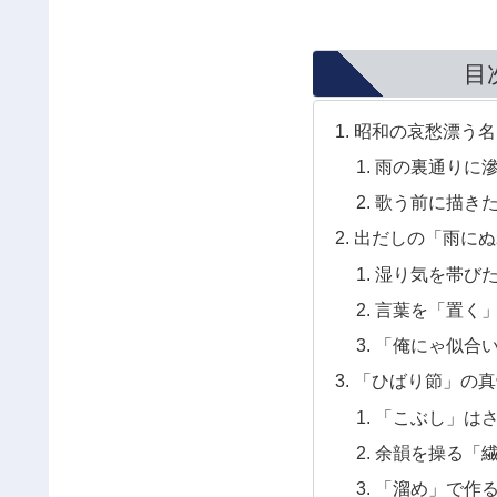
目
昭和の哀愁漂う名
雨の裏通りに
歌う前に描きた
出だしの「雨にぬ
湿り気を帯び
言葉を「置く
「俺にゃ似合
「ひばり節」の真
「こぶし」は
余韻を操る「
「溜め」で作