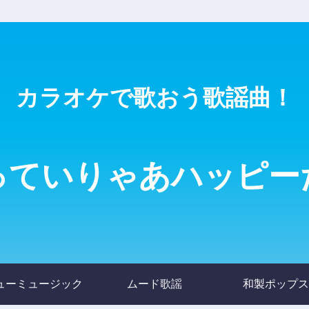
カラオケで歌おう歌謡曲！
っていりゃあハッピー
ューミュージック
ムード歌謡
和製ポップス