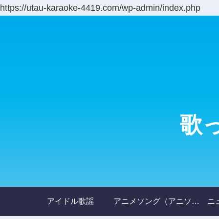
https://utau-karaoke-4419.com/wp-admin/index.php
歌
アイドル歌謡
アニメソング（アニソン）
ニ