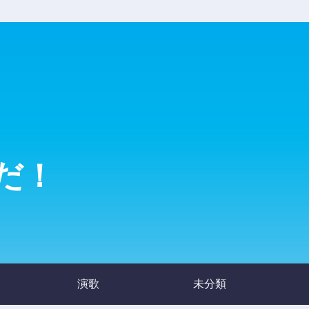
だ！
演歌
未分類